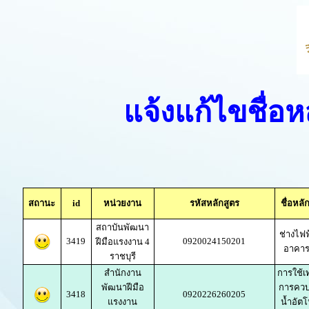
แจ้งแก้ไขชื่อ
สถานะ
id
หน่วยงาน
รหัสหลักสูตร
ชื่อหล
สถาบันพัฒนา
ช่างไฟ
3419
0920024150201
ฝีมือแรงงาน 4
อาคาร 
ราชบุรี
สำนักงาน
การใช้เ
พัฒนาฝีมือ
การควบ
3418
0920226260205
แรงงาน
น้ำอัตโ