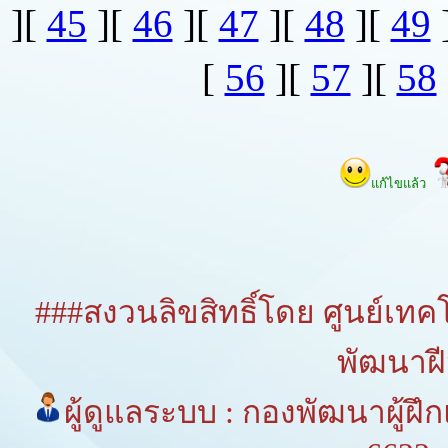
][
45
][
46
][
47
][
48
][
49
[
56
][
57
][
58
แก้ไขแล้ว
###สงวนลิขสิทธิ์โดย ศูนย์เ
พัฒนาฝ
ผู้ดูแลระบบ : กองพัฒนาผู้