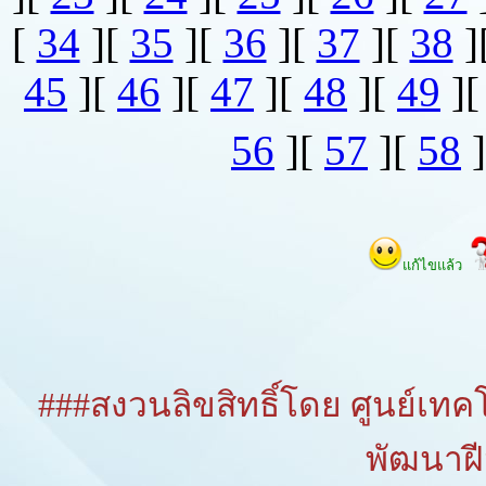
[
34
][
35
][
36
][
37
][
38
]
45
][
46
][
47
][
48
][
49
]
56
][
57
][
58
]
แก้ไขแล้ว
###สงวนลิขสิทธิ์โดย ศูนย์เ
พัฒนาฝ