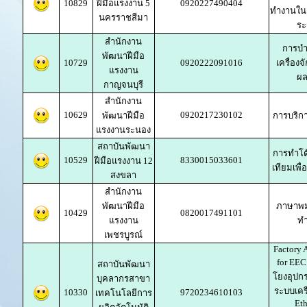
10829
ฝีมือแรงงาน 5
0920227490404
ทำงานใน
นครราชสีมา
ระ
สำนักงาน
การบำ
พัฒนาฝีมือ
10729
0920222091016
เครื่องจั
แรงงาน
ผล
กาญจนบุรี
สำนักงาน
10629
0920217230102
พัฒนาฝีมือ
การบริการ
แรงงานระนอง
สถาบันพัฒนา
การทำโต๊
10529
8330015033601
ฝีมือแรงงาน 12
เทียมเพื
สงขลา
สำนักงาน
พัฒนาฝีมือ
ภาษาพม่
10429
0820017491101
แรงงาน
ท
เพชรบูรณ์
Factory 
for EEC
สถาบันพัฒนา
โยงอุปก
บุคลากรสาขา
ระบบเคร
10330
9720234610103
เทคโนโลยีการ
Eth