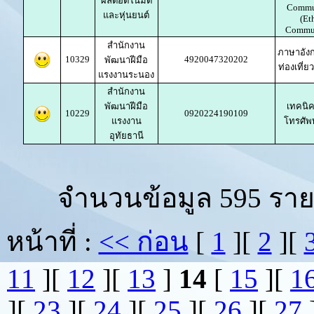
ผลิตอัตโนมัติ
Commu
และหุ่นยนต์
(Et
Commun
สำนักงาน
ภาษาอังก
10329
4920047320202
พัฒนาฝีมือ
ท่องเที่
แรงงานระนอง
สำนักงาน
พัฒนาฝีมือ
เทคนิ
10229
0920224190109
แรงงาน
โทรศัพท์
อุทัยธานี
จำนวนข้อมูล 595 ราย
หน้าที่ :
<< ก่อน
[
1
][
2
][
11
][
12
][
13
]
14
[
15
][
1
][
23
][
24
][
25
][
26
][
27