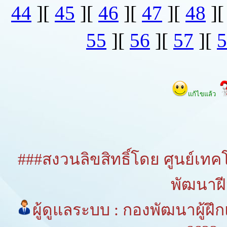
44
][
45
][
46
][
47
][
48
]
55
][
56
][
57
][
5
แก้ไขแล้ว
###สงวนลิขสิทธิ์โดย ศูนย์เ
พัฒนาฝ
ผู้ดูแลระบบ : กองพัฒนาผู้