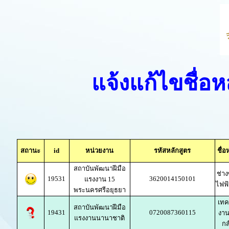
แจ้งแก้ไขชื่อ
สถานะ
id
หน่วยงาน
รหัสหลักสูตร
ชื่
สถาบันพัฒนาฝีมือ
ช่า
19531
3620014150101
แรงงาน 15
ไฟฟ
พระนครศรีอยุธยา
เทค
สถาบันพัฒนาฝีมือ
19431
0720087360115
งาน
แรงงานนานาชาติ
กส