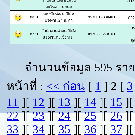
ยานยนต์และชิ้นส่วน
ภาพ
อะไหล่ยานยนต์
สถาบันพัฒนาฝีมือ
18831
9530017330401
กา
แรงงาน 24 ยะลา
การ
สำนักงานพัฒนาฝีมือ
18731
0920220270101
แรงงานฉะเชิงเทรา
อ
จำนวนข้อมูล 595 ราย
หน้าที่ :
<< ก่อน
[
1
]
2
[
3
11
][
12
][
13
][
14
][
15
]
22
][
23
][
24
][
25
][
26
]
33
][
34
][
35
][
36
][
37
]